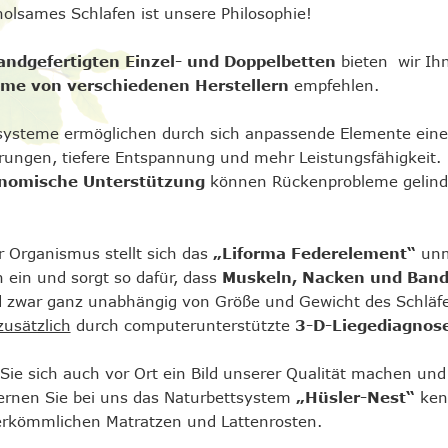
olsames Schlafen ist unsere Philosophie!
andgefertigten Einzel- und Doppelbetten
bieten wir I
me von verschiedenen Herstellern
empfehlen.
systeme ermöglichen durch sich anpassende Elemente eine
rungen, tiefere Entspannung und mehr Leistungsfähigkeit.
nomische Unterstützung
können Rückenprobleme gelinde
r Organismus stellt sich das
„Liforma Federelement“
unmi
ein und sorgt so dafür, dass
Muskeln, Nacken und Bands
d zwar ganz unabhängig von Größe und Gewicht des Schläfer
zusätzlich
durch computerunterstützte
3-D-Liegediagnos
Sie sich auch vor Ort ein Bild unserer Qualität machen u
rnen Sie bei uns das Naturbettsystem
„Hüsler-Nest“
ken
erkömmlichen Matratzen und Lattenrosten.