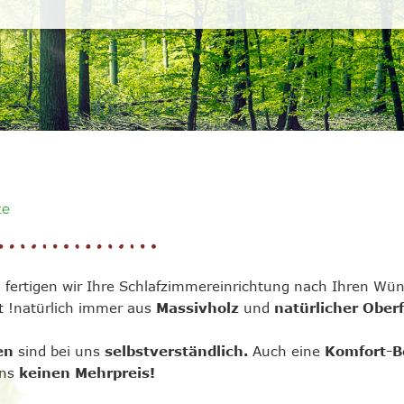
te
 fertigen wir Ihre Schlafzimmereinrichtung nach Ihren Wü
t
!natürlich immer aus
Massivholz
und
natürlicher Obe
en
sind bei uns
selbstverständlich.
Auch eine
Komfort-B
uns
keinen Mehrpreis!