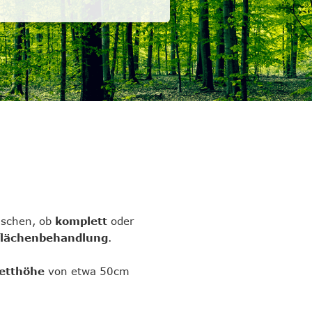
nschen, ob
komplett
oder
rflächenbehandlung
.
etthöhe
von etwa 50cm