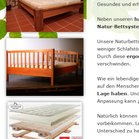
Gesundes und erh
Neben unseren
h
Natur-Bettsyste
Unsere Naturbett
weniger Schlafstö
Durch diese
ergo
verschwinden.
Wie ein lebendige
auf den Menschen 
Lage haben
. Un
Anpassung kann
Natürlich können 
vorbeikommen. Le
Unterschied zu h