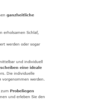
hnen
ganzheitliche
n erholsamen Schlaf,
rt werden oder sogar
ttelbar und individuell
cheiben eine ideale
s. Die individuelle
e
vorgenommen werden.
nd zum
Probeliegen
nen und erleben Sie den