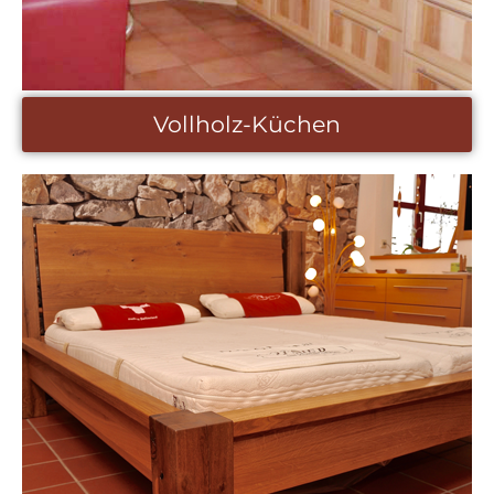
Vollholz-Küchen
Vollholz-Küchen
Unsere Küchen sind maßgeschreinert. Wir möchten
auf IHRE Individualität eingehen und auch
Vorstellungen von IHNEN realisieren. Lassen Sie also
Ihre Fantasie spielen und dadurch das Möbel zu
IHREM Möbel werden.
mehr erfahren