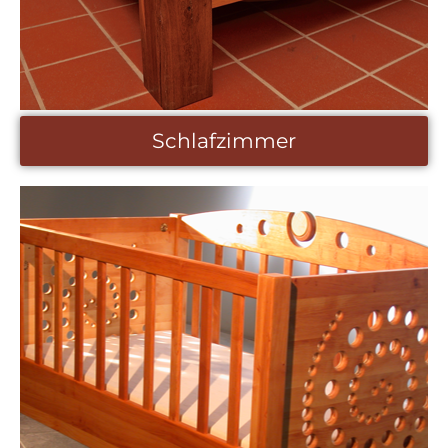
Schlafzimmer
Schlafzimmer
Wir entwerfen komplette Schlafzimmereinrichtungen
für die Erstausstattung oder ergänzen Ihre bereits
vorhandene Möbelierung um Einzelstücke wie
Kleiderschrank, Nachttisch oder Bett.
mehr erfahren