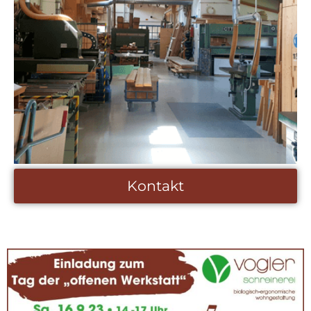
mehr erfahren
Kontakt
Kontakt
Wir sind für Sie da!
Neunhardser Weg 6
36088 Hünfeld/Sargenzell