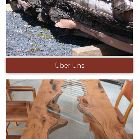
Über Uns
Über Uns
Die Liebe zum Massivholz sowie der Gedanke der
Nachhaltigkeit und der bewussten Produktion findet
sich in unserer kompletten Arbeitsweise wieder. Wir
verarbeiten einheimische Hölzer wie Buche, Eiche,
Ahorn oder Esche und unterstützen so unsere
heimische Region.