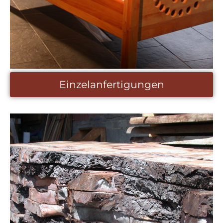
Einzelanfertigungen
Einzelanfertigungen
Tische, Stühle, Badezimmer, Kinderzimmer und
mehr! Ihnen sind keine Grenzen gesetzt, sprechen
Sie uns an, wir stehen Ihnen gerne auch beratend
zur Verfügung.
mehr erfahren