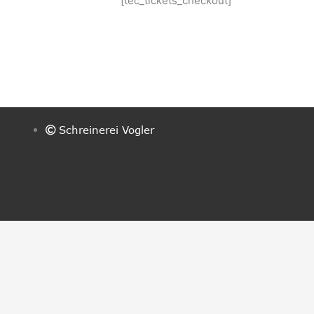
[tec_tickets_checkout]
Schreinerei Vogler