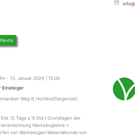
Email
info@
Heute
-
13. Januar 2024 | 15:00
r Einsteiger
nhardser Weg 6, Hünfeld/Sargenzell,
 Std. (3 Tage a`6 Std.) Grundlagen der
artenerkennung Werkzeuglehre +
rfen von Werkzeugen Materialkunde von